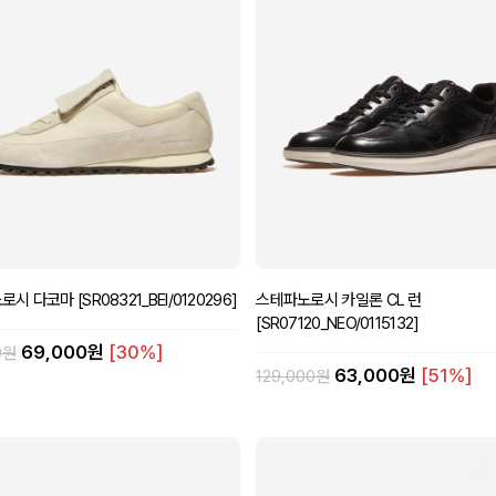
시 다코마 [SR08321_BEI/0120296]
스테파노로시 카일론 CL 런
[SR07120_NEO/0115132]
69,000원
[30%]
0원
63,000원
[51%]
129,000원