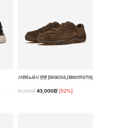
스테파노로시 덴맨 [SR08304_DBW/0116719]
43,000원
[52%]
89,000원