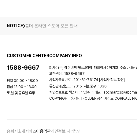
폴더 온라인 스토어 오픈 안내
NOTICE
CUSTOMER CENTER
COMPANY INFO
1588-9667
회사 : (주) 에이비씨마트코리아
대표이사 : 이기호
주소 : 서울 
고객센터 : 1588-9667
사업자등록번호 : 201-81-76174
[사업자 정보 확인]
평일 09:00 - 18:00
통신판매업신고 : 2015-서울중구-1036
점심 12:00 - 13:00
개인정보보호 책임자 : 박영수
이메일 : abcmartcs@abcmar
토,일 및 공휴일 휴무
COPYRIGHT ⓒ 폴더 FOLDER 공식 사이트 CORP.ALL RIG
홈
회사소개
서비스
이용약관
개인정보 처리방침