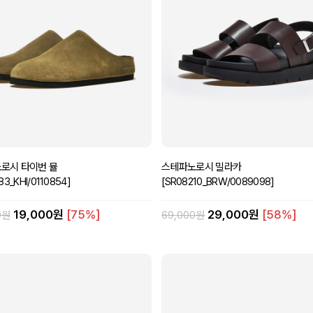
로시 타이번 뮬
스테파노로시 밀라카
83_KHI/0110854]
[SR08210_BRW/0089098]
19,000원
[75%]
29,000원
[58%]
0원
69,000원