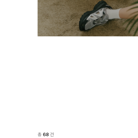
총
68
건