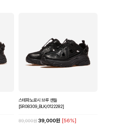
스테파노로시 브루 샌들
[SR08309_BLK/0122282]
39,000원
[56%]
89,000원