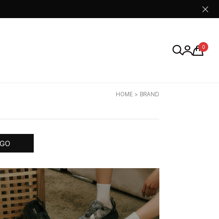
0
HOME
> BRAND
GO