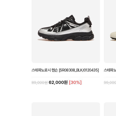
스테파노로시 헨슨 [SR08308_BLK/0120435]
스테파노로
62,000원
[30%]
89,000원
99,00