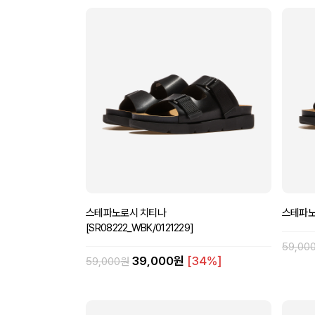
스테파노로시 치티나
스테파노로
[SR08222_WBK/0121229]
59,00
39,000원
[34%]
59,000원