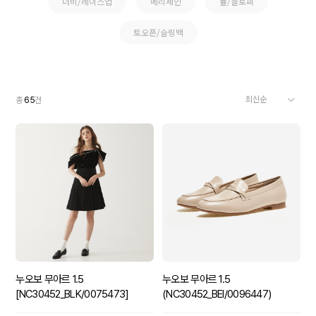
더비/레이스업
메리제인
뮬/블로퍼
토오픈/슬링백
총
65
건
누오보 무아르 1.5
누오보 무아르 1.5
[NC30452_BLK/0075473]
(NC30452_BEI/0096447)