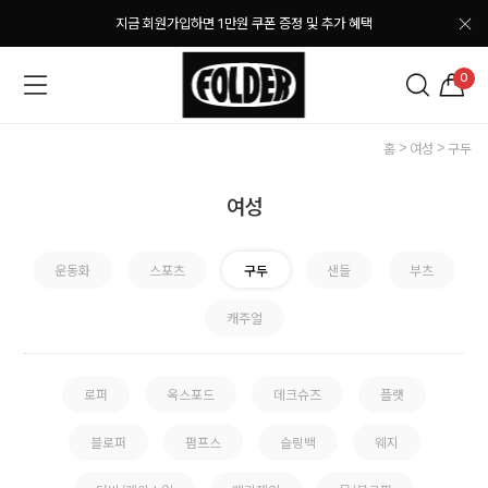
지금 회원가입하면 1만원 쿠폰 증정 및 추가 혜택
0
홈
여성
구두
여성
운동화
스포츠
구두
샌들
부츠
캐주얼
로퍼
옥스포드
데크슈즈
플랫
블로퍼
펌프스
슬링백
웨지