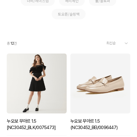
더비/레이스업
메리제인
뮬/블로퍼
토오픈/슬링백
총
12
건
누오보 무아르 1.5
누오보 무아르 1.5
[NC30452_BLK/0075473]
(NC30452_BEI/0096447)