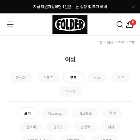
지금 회원가입하면 1만원 쿠폰 증정 및 추가 혜택
0
홈
여성
구두
로퍼
여성
운동화
스포츠
구두
샌들
부츠
캐주얼
로퍼
옥스포드
데크슈즈
플랫
블로퍼
펌프스
슬링백
웨지