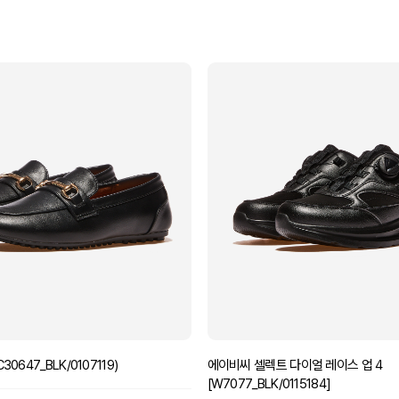
30647_BLK/0107119)
에이비씨 셀렉트 다이얼 레이스 업 4
[W7077_BLK/0115184]