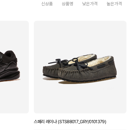
신상품
상품명
낮은가격
높은가격
스페리 레이나 (STS88017_GRY/0101379)