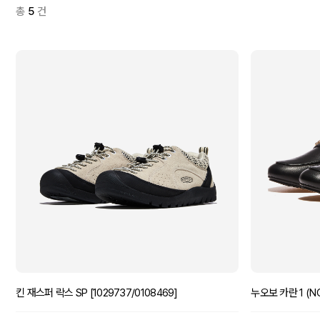
총
5
건
킨 재스퍼 락스 SP [1029737/0108469]
누오보 카란 1 (NC