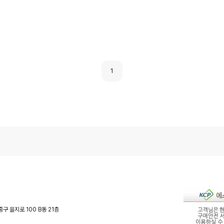
1
중구 을지로 100 B동 21층