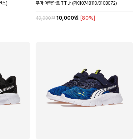
인스)
푸마 어택안토 TT Jr (PKI10748110/0108072)
10,000원
[80%]
49,000원