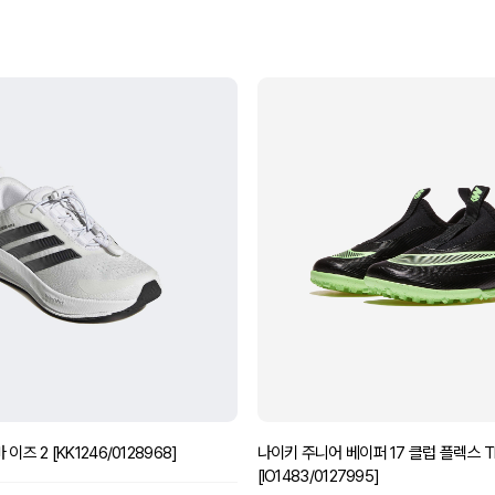
즈 2 [KK1246/0128968]
나이키 주니어 베이퍼 17 클럽 플렉스 
[IO1483/0127995]