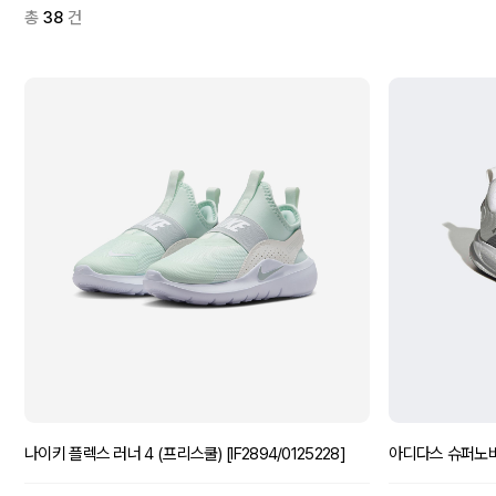
총
38
건
나이키 플렉스 러너 4 (프리스쿨) [IF2894/0125228]
아디다스 슈퍼노바 이