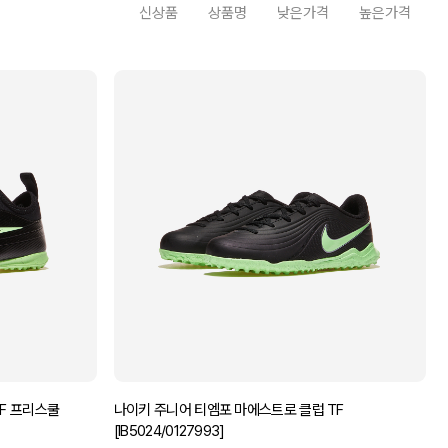
신상품
상품명
낮은가격
높은가격
TF 프리스쿨
나이키 주니어 티엠포 마에스트로 클럽 TF
[IB5024/0127993]