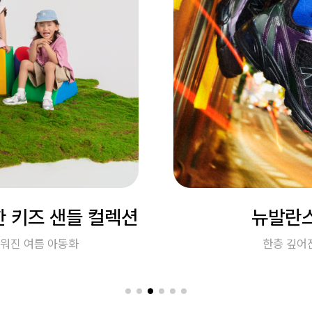
 키즈 샌들 컬렉션
뉴발란스
워진 여름 아동화
한층 깊어