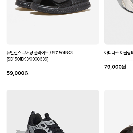
뉴발란스 쿠셔닝 슬라이드 / SD1501BK3
아디다스 이클립테인 
[SD1501BK3/0098636]
79,000원
59,000원