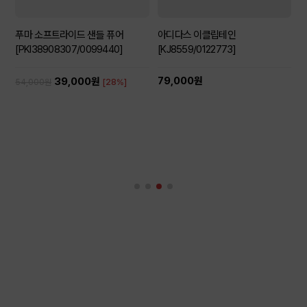
푸마 소프트라이드 샌들 퓨어
아디다스 이클립테인
[PKI38908307/0099440]
[KJ8559/0122773]
79,000원
39,000원
54,000원
[28%]