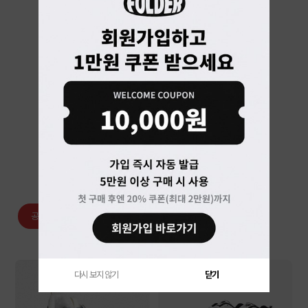
베스트 랭킹
공용/남성
여성
아동
의류
잡화
다시 보지 않기
닫기