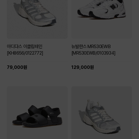
아디다스 이클립테인
뉴발란스 MR530EWB
[KH8656/0122772]
[MR530EWB/0103934]
79,000원
129,000원